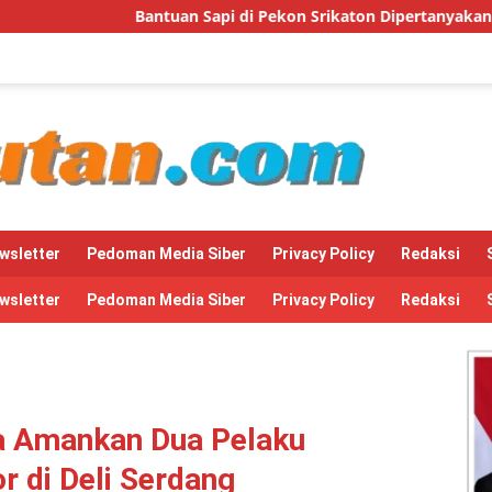
di Pekon Srikaton Dipertanyakan, Diduga Digelapkan Ketua Kel
wsletter
Pedoman Media Siber
Privacy Policy
Redaksi
wsletter
Pedoman Media Siber
Privacy Policy
Redaksi
a Amankan Dua Pelaku
 di Deli Serdang