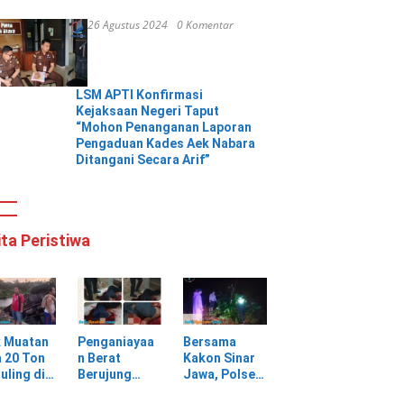
26 Agustus 2024
0 Komentar
LSM APTI Konfirmasi
Kejaksaan Negeri Taput
“Mohon Penanganan Laporan
Pengaduan Kades Aek Nabara
Ditangani Secara Arif”
ita Peristiwa
k Muatan
Penganiayaa
Bersama
 20 Ton
n Berat
Kakon Sinar
uling di
Berujung
Jawa, Polsek
ungan
Maut, Warga
Pulau