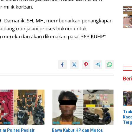
r milik korban.
 H. Damanik, SH, MH, membenarkan penangkapan
u sedang menjalani proses hukum untuk
mereka dan akan dikenakan pasal 363 KUHP”
Ber
Tru
Kaca
Terg
Tik
rim Polres Pesisir
Bawa Kabur HP dan Motor,