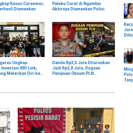
Jem
gkap Kasus Curanmor,
Pelaku Curat di Ngambur
Kali
erhasil Diamankan
Akhirnya Diamankan Polisi
Bam
Pesi
Kerj
Jurn
Dili
UU, 
Kec
Keke
Kaw
IMIP
Ngaras Ungkap
Denda Rp3,5 Juta Diturunkan
Investasi BRI Link,
Jadi Rp2,8 Juta, Dugaan
Ming
ang Melarikan Diri ke
Penipuan Oknum PLN
Pols
ur Berhasil Ditangkap
Pringsewu Dipolisikan
Tan
Mor
Ban
Ter
Banj