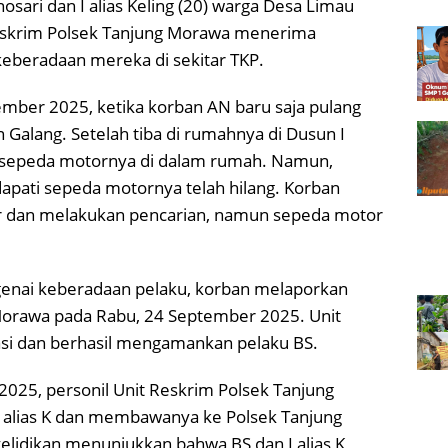
sari dan I alias Keling (20) warga Desa Limau
Reskrim Polsek Tanjung Morawa menerima
keberadaan mereka di sekitar TKP.
ember 2025, ketika korban AN baru saja pulang
 Galang. Setelah tiba di rumahnya di Dusun I
 sepeda motornya di dalam rumah. Namun,
apati sepeda motornya telah hilang. Korban
 dan melakukan pencarian, namun sepeda motor
enai keberadaan pelaku, korban melaporkan
 Morawa pada Rabu, 24 September 2025. Unit
si dan berhasil mengamankan pelaku BS.
025, personil Unit Reskrim Polsek Tanjung
 alias K dan membawanya ke Polsek Tanjung
yelidikan menunjukkan bahwa BS dan I alias K