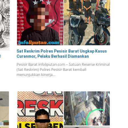
Sat Reskrim Polres Pesisir Barat Ungkap Kasus
t
Curanmor, Pelaku Berhasil Diamankan
Pesisir Barat infoliputan.com – Satuan Reserse Kriminal
(Sat Reskrim) Polres Pesisir Barat kembali
menunjukkan kinerja…