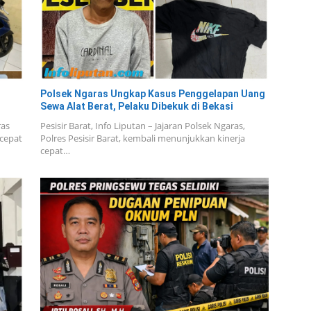
Polsek Ngaras Ungkap Kasus Penggelapan Uang
Sewa Alat Berat, Pelaku Dibekuk di Bekasi
ras
Pesisir Barat, Info Liputan – Jajaran Polsek Ngaras,
 cepat
Polres Pesisir Barat, kembali menunjukkan kinerja
cepat…