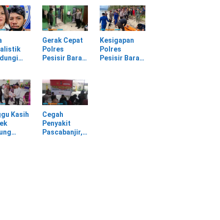
batan
Selagai
Panggung
Lingga Tewas
Gerak Cepat
bang,
di Rumah
Evakuasi
sir Barat
Sendiri
Material
Longsor
a
Gerak Cepat
Kesigapan
alistik
Polres
Polres
ndungi
Pesisir Barat
Pesisir Barat
SPI
Tangani
Tangani
am
Kasus
Mayat yang
rasan di
Kekerasan
Ditemukan di
asan PT
Dalam Rumah
Laut Pantai
Tangga di
Lantera
Pasar Kota
Walur
gu Kasih
Cegah
Krui
ek
Penyakit
jung
Pascabanjir,
awa
Dokkes
tu Warga
Polresta Deli
dampak
Serdang
ir
Lakukan
Pemeriksaan
Kesehatan