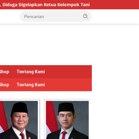
ompok Tani
Hari Hutan Indonesia 2026: Pulihkan Hutan, 
Shop
Tentang Kami
Shop
Tentang Kami