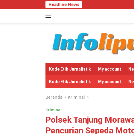
Langsung
Headline News
Bantuan Sapi 
ke
konten
tutup
Kode Etik Jurnalistik
My account
Ne
Kode Etik Jurnalistik
My account
Ne
Beranda
Kriminal
Kriminal
Polsek Tanjung Moraw
Pencurian Sepeda Motor