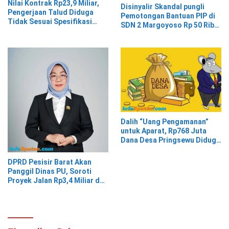
Nilai Kontrak Rp23,9 Miliar,
Disinyalir Skandal pungli
Pengerjaan Talud Diduga
Pemotongan Bantuan PIP di
Tidak Sesuai Spesifikasi
SDN 2 Margoyoso Rp 50 Ribu
Teknis
Raib, Kordinator Berdalih
Dalih “Uang Pengamanan”
untuk Aparat, Rp768 Juta
Dana Desa Pringsewu Diduga
Diselewengkan APDESI
DPRD Pesisir Barat Akan
Panggil Dinas PU, Soroti
Proyek Jalan Rp3,4 Miliar dan
Gaji PPPK yang Belum
Dibayar