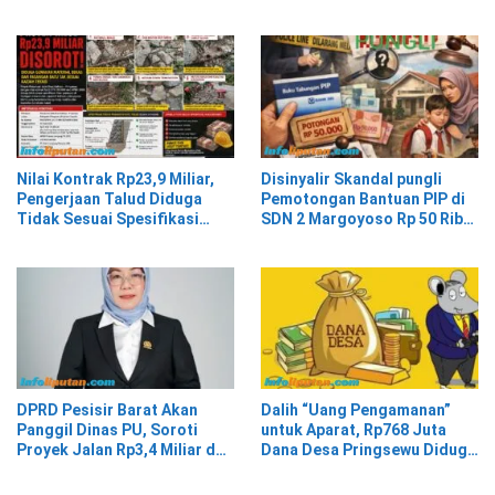
Legalitas
Gratis
Nilai Kontrak Rp23,9 Miliar,
Disinyalir Skandal pungli
Pengerjaan Talud Diduga
Pemotongan Bantuan PIP di
Tidak Sesuai Spesifikasi
SDN 2 Margoyoso Rp 50 Ribu
Teknis
Raib, Kordinator Berdalih
DPRD Pesisir Barat Akan
Dalih “Uang Pengamanan”
Panggil Dinas PU, Soroti
untuk Aparat, Rp768 Juta
Proyek Jalan Rp3,4 Miliar dan
Dana Desa Pringsewu Diduga
Gaji PPPK yang Belum
Diselewengkan APDESI
Dibayar