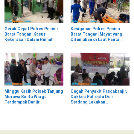
Gerak Cepat Polres Pesisir
Kesigapan Polres Pesisir
Barat Tangani Kasus
Barat Tangani Mayat yang
Kekerasan Dalam Rumah
Ditemukan di Laut Pantai
Tangga di Pasar Kota Krui
Lantera Walur
Minggu Kasih Polsek Tanjung
Cegah Penyakit Pascabanjir,
Morawa Bantu Warga
Dokkes Polresta Deli
Terdampak Banjir
Serdang Lakukan
Pemeriksaan Kesehatan