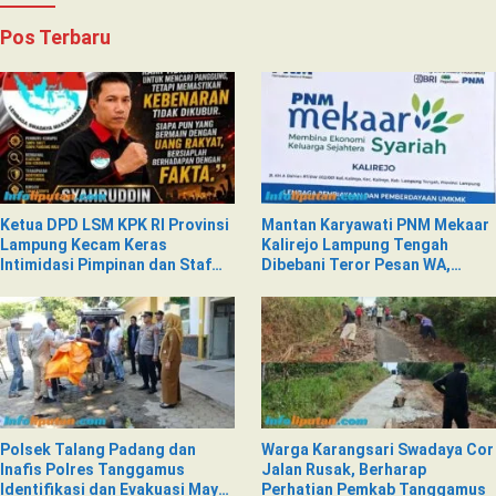
Pos Terbaru
Ketua DPD LSM KPK RI Provinsi
Mantan Karyawati PNM Mekaar
Lampung Kecam Keras
Kalirejo Lampung Tengah
Intimidasi Pimpinan dan Staf
Dibebani Teror Pesan WA,
PNM Mekaar Kalirejo terhadap
Isinya Penuh Intimidasi
Nad
Polsek Talang Padang dan
Warga Karangsari Swadaya Cor
Inafis Polres Tanggamus
Jalan Rusak, Berharap
Identifikasi dan Evakuasi Mayat
Perhatian Pemkab Tanggamus