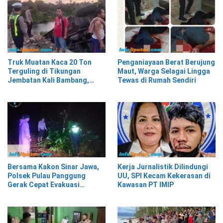
Truk Muatan Kaca 20 Ton
Penganiayaan Berat Berujung
Terguling di Tikungan
Maut, Warga Selagai Lingga
Jembatan Kali Bambang,
Tewas di Rumah Sendiri
Pesisir Barat
Bersama Kakon Sinar Jawa,
Kerja Jurnalistik Dilindungi
Polsek Pulau Panggung
UU, SPI Kecam Kekerasan di
Gerak Cepat Evakuasi
Kawasan PT IMIP
Material Longsor