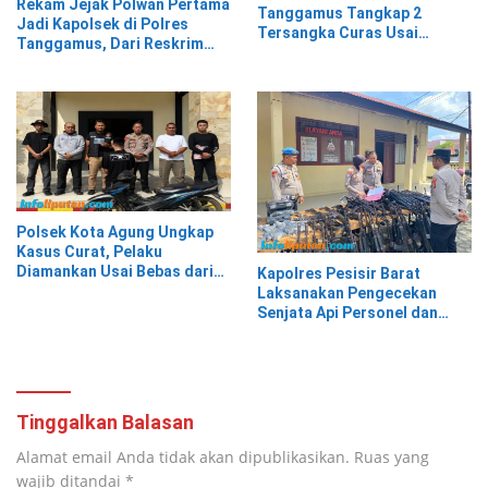
Rekam Jejak Polwan Pertama
Tanggamus Tangkap 2
Jadi Kapolsek di Polres
Tersangka Curas Usai
Tanggamus, Dari Reskrim
Korban Berwisata di Kota
Hingga Humas
Agung Timur
Polsek Kota Agung Ungkap
Kasus Curat, Pelaku
Diamankan Usai Bebas dari
Kapolres Pesisir Barat
Rutan
Laksanakan Pengecekan
Senjata Api Personel dan
Gudang Logistik
Tinggalkan Balasan
Alamat email Anda tidak akan dipublikasikan.
Ruas yang
wajib ditandai
*