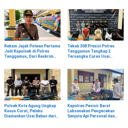
dari Berbagai Kalangan
Karung Kopi Diduga Hasil
Curian, Pelaku Kabur
Rekam Jejak Polwan Pertama
Tekab 308 Presisi Polres
Jadi Kapolsek di Polres
Tanggamus Tangkap 2
Tanggamus, Dari Reskrim
Tersangka Curas Usai
Hingga Humas
Korban Berwisata di Kota
Agung Timur
Polsek Kota Agung Ungkap
Kapolres Pesisir Barat
Kasus Curat, Pelaku
Laksanakan Pengecekan
Diamankan Usai Bebas dari
Senjata Api Personel dan
Rutan
Gudang Logistik