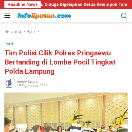
Langsung
yakan, Diduga Digelapkan Ketua Kelompok Tani
Headline News
Hari Hut
ke
konten
Beranda
Polri
Polri
Tim Polisi Cilik Polres Pringsewu
Bertanding di Lomba Pocil Tingkat
Polda Lampung
Admin Utama
19 September 2024