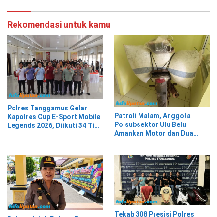
Rekomendasi untuk kamu
Polres Tanggamus Gelar
Patroli Malam, Anggota
Kapolres Cup E-Sport Mobile
Polsubsektor Ulu Belu
Legends 2026, Diikuti 34 Tim
Amankan Motor dan Dua
dari Berbagai Kalangan
Karung Kopi Diduga Hasil
Curian, Pelaku Kabur
Tekab 308 Presisi Polres