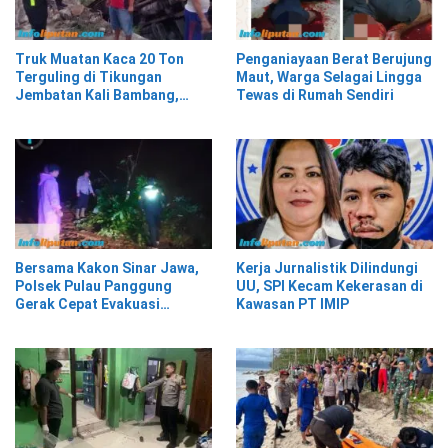
Truk Muatan Kaca 20 Ton
Penganiayaan Berat Berujung
Terguling di Tikungan
Maut, Warga Selagai Lingga
Jembatan Kali Bambang,
Tewas di Rumah Sendiri
Pesisir Barat
Bersama Kakon Sinar Jawa,
Kerja Jurnalistik Dilindungi
Polsek Pulau Panggung
UU, SPI Kecam Kekerasan di
Gerak Cepat Evakuasi
Kawasan PT IMIP
Material Longsor