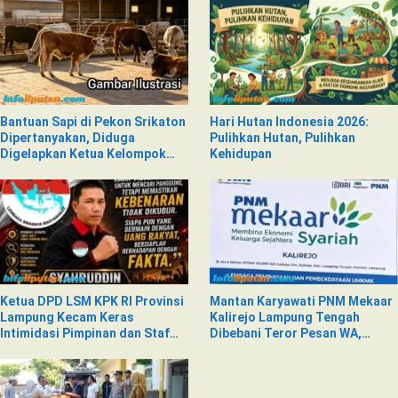
Bantuan Sapi di Pekon Srikaton
Hari Hutan Indonesia 2026:
Dipertanyakan, Diduga
Pulihkan Hutan, Pulihkan
Digelapkan Ketua Kelompok
Kehidupan
Tani
Ketua DPD LSM KPK RI Provinsi
Mantan Karyawati PNM Mekaar
Lampung Kecam Keras
Kalirejo Lampung Tengah
Intimidasi Pimpinan dan Staf
Dibebani Teror Pesan WA,
PNM Mekaar Kalirejo terhadap
Isinya Penuh Intimidasi
Nad