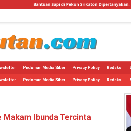
api di Pekon Srikaton Dipertanyakan, Diduga Digelapkan Ketua
wsletter
Pedoman Media Siber
Privacy Policy
Redaksi
wsletter
Pedoman Media Siber
Privacy Policy
Redaksi
ke Makam Ibunda Tercinta