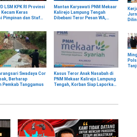
Pesi
D LSM KPK RI Provinsi
Mantan Karyawati PNM Mekaar
Kerj
 Kecam Keras
Kalirejo Lampung Tengah
Jurn
si Pimpinan dan Staf
Dibebani Teror Pesan WA,
Dili
ar Kalirejo terhadap
Isinya Penuh Intimidasi
UU, 
Kec
Keke
Kaw
IMIP
Ming
Pols
Tan
Mor
rangsari Swadaya Cor
Kasus Teror Anak Nasabah di
Ban
sak, Berharap
PNM Mekaar Kalirejo Lampung
Ter
an Pemkab Tanggamus
Tengah, Korban Siap Laporkan
Banj
ke Pihak Berwajib