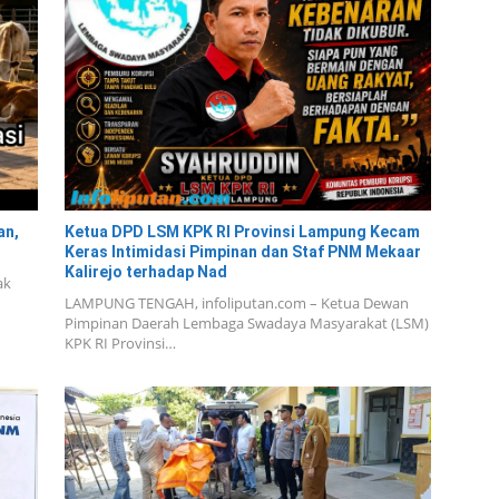
an,
Ketua DPD LSM KPK RI Provinsi Lampung Kecam
Keras Intimidasi Pimpinan dan Staf PNM Mekaar
Kalirejo terhadap Nad
ak
LAMPUNG TENGAH, infoliputan.com – Ketua Dewan
Pimpinan Daerah Lembaga Swadaya Masyarakat (LSM)
KPK RI Provinsi…