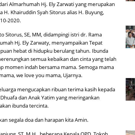
n dari Almarhumah Hj. Ely Zarwati yang merupakan
a H. Khairuddin Syah Sitorus alias H. Buyung,
010-2020.
 Sitorus, SE, MM, didampingi istri dr. Rama
umah Hj. Ely Zarwaty, menyampaikan Tepat
empuan hebat di hidupku berulang tahun. Ibunda
 merenungkan semua kebaikan dan cinta yang telah
etiap momen indah bersama mama. Semoga mama
u mama, we love you mama, Ujarnya.
keluarga mengucapkan ribuan terima kasih kepada
um Dhuafa dan Anak Yatim yang meringankan
kan ibunda tercinta.
an segala doa dan harapan kita Amin.
anjung, ST, M.H., beberapa Kepala OPD, Tokoh