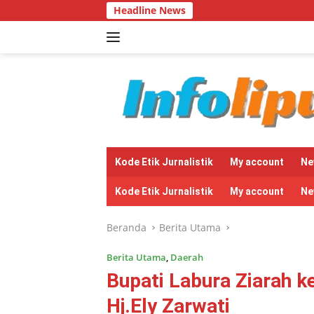
Langsung
Headline News
Bantuan S
ke
konten
tutup
Kode Etik Jurnalistik
My account
Ne
Kode Etik Jurnalistik
My account
Ne
Beranda
Berita Utama
Berita Utama
,
Daerah
Bupati Labura Ziarah 
Hj.Ely Zarwati