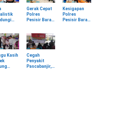
sir Barat
Sendiri
Material
Longsor
a
Gerak Cepat
Kesigapan
alistik
Polres
Polres
ndungi
Pesisir Barat
Pesisir Barat
SPI
Tangani
Tangani
am
Kasus
Mayat yang
rasan di
Kekerasan
Ditemukan di
asan PT
Dalam Rumah
Laut Pantai
Tangga di
Lantera
Pasar Kota
Walur
gu Kasih
Cegah
Krui
ek
Penyakit
jung
Pascabanjir,
awa
Dokkes
tu Warga
Polresta Deli
dampak
Serdang
ir
Lakukan
Pemeriksaan
Kesehatan