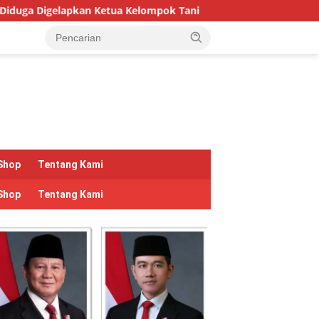
 Kelompok Tani
Hari Hutan Indonesia 2026: Pulihkan Hut
Shop
Tentang Kami
Shop
Tentang Kami