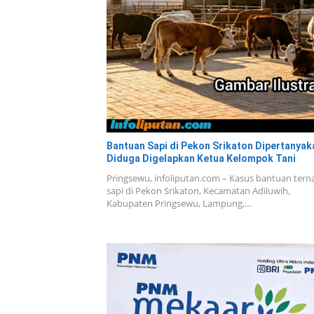
Bantuan Sapi di Pekon Srikaton Dipertanyak
Diduga Digelapkan Ketua Kelompok Tani
Pringsewu, infoliputan.com – Kasus bantuan tern
sapi di Pekon Srikaton, Kecamatan Adiluwih,
Kabupaten Pringsewu, Lampung,…