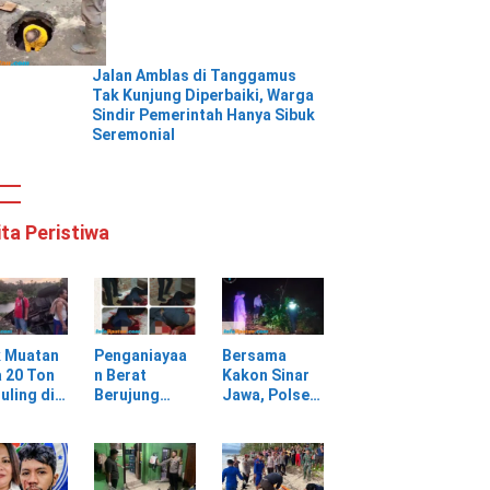
Jalan Amblas di Tanggamus
Tak Kunjung Diperbaiki, Warga
Sindir Pemerintah Hanya Sibuk
Seremonial
ita Peristiwa
k Muatan
Penganiayaa
Bersama
 20 Ton
n Berat
Kakon Sinar
uling di
Berujung
Jawa, Polsek
ungan
Maut, Warga
Pulau
batan
Selagai
Panggung
Lingga Tewas
Gerak Cepat
bang,
di Rumah
Evakuasi