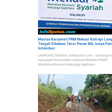
Mantan Karyawati PNM Mekaar Kalirejo Lam
Tengah Dibebani Teror Pesan WA, Isinya Pen
Intimidasi
LAMPUNG TENGAH, infoliputan.com – Seorang m
karyawati Permodalan Nasional Madani (PNM)
Membina Ekonomi Keluarga Sejahtera…