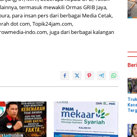
lainnya, termasuk mewakili Ormas GRIB Jaya,
ura, para insan pers dari berbagai Media Cetak,
aerah dot com, Topik24jam.com,
Growmedia-indo.com, juga dari berbagai kalangan
Ber
Tru
Kaca
Terg
Tik
Jem
Kali
Bam