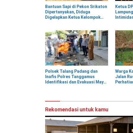
Bantuan Sapi di Pekon Srikaton
Ketua DP
Dipertanyakan, Diduga
Lampung
Digelapkan Ketua Kelompok
Intimida
Tani
PNM Meka
Nad
Polsek Talang Padang dan
Warga Ka
Inafis Polres Tanggamus
Jalan Ru
Identifikasi dan Evakuasi Mayat
Perhati
di Siring Jalan
Rekomendasi untuk kamu