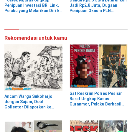
Penipuan Investasi BRI Link,
Jadi Rp2,8 Juta, Dugaan
Pelaku yang Melarikan Diri ke
Penipuan Oknum PLN
Jawa Timur Berhasil
Pringsewu Dipolisikan
Ditangkap
Rekomendasi untuk kamu
Sat Reskrim Polres Pesisir
Ancam Warga Sukoharjo
Barat Ungkap Kasus
dengan Sajam, Debt
Curanmor, Pelaku Berhasil
Collector Dilaporkan ke
Diamankan
Polisi