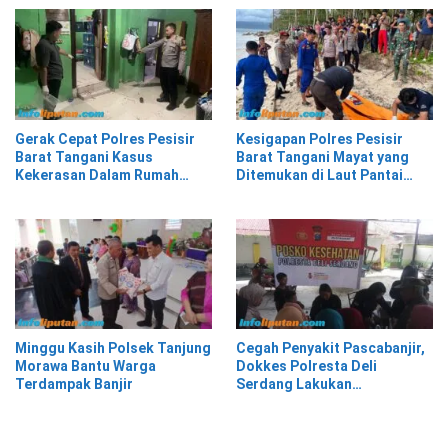
Gerak Cepat Polres Pesisir
Kesigapan Polres Pesisir
Barat Tangani Kasus
Barat Tangani Mayat yang
Kekerasan Dalam Rumah
Ditemukan di Laut Pantai
Tangga di Pasar Kota Krui
Lantera Walur
Minggu Kasih Polsek Tanjung
Cegah Penyakit Pascabanjir,
Morawa Bantu Warga
Dokkes Polresta Deli
Terdampak Banjir
Serdang Lakukan
Pemeriksaan Kesehatan