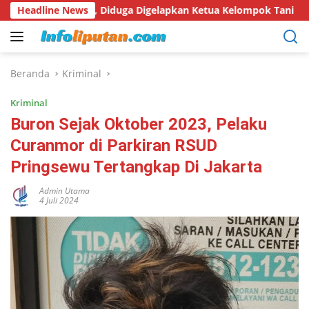
Langsung
kan, Diduga Digelapkan Ketua Kelompok Tani
Headline News
Hari Hutan
ke
konten
Beranda
Kriminal
Kriminal
Buron Sejak Oktober 2023, Pelaku
Curanmor di Parkiran RSUD
Pringsewu Tertangkap Di Jakarta
Admin Utama
4 Juli 2024