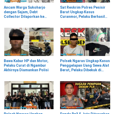
Ancam Warga Sukoharjo
Sat Reskrim Polres Pesisir
dengan Sajam, Debt
Barat Ungkap Kasus
Collector Dilaporkan ke
Curanmor, Pelaku Berhasil
Polisi
Diamankan
Bawa Kabur HP dan Motor,
Polsek Ngaras Ungkap Kasus
Pelaku Curat di Ngambur
Penggelapan Uang Sewa Alat
Akhirnya Diamankan Polisi
Berat, Pelaku Dibekuk di
Bekasi
Polsek Ngaras Ungkap
Denda Rp3,5 Juta Diturunkan