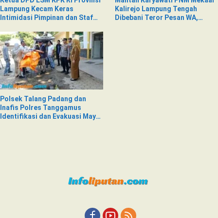
Ketua DPD LSM KPK RI Provinsi
Mantan Karyawati PNM Mekaar
Lampung Kecam Keras
Kalirejo Lampung Tengah
Intimidasi Pimpinan dan Staf
Dibebani Teror Pesan WA,
PNM Mekaar Kalirejo terhadap
Isinya Penuh Intimidasi
Nad
Polsek Talang Padang dan
Inafis Polres Tanggamus
Identifikasi dan Evakuasi Mayat
di Siring Jalan