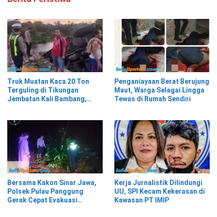
Truk Muatan Kaca 20 Ton
Penganiayaan Berat Berujung
Terguling di Tikungan
Maut, Warga Selagai Lingga
Jembatan Kali Bambang,
Tewas di Rumah Sendiri
Pesisir Barat
Bersama Kakon Sinar Jawa,
Kerja Jurnalistik Dilindungi
Polsek Pulau Panggung
UU, SPI Kecam Kekerasan di
Gerak Cepat Evakuasi
Kawasan PT IMIP
Material Longsor