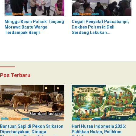
Minggu Kasih Polsek Tanjung
Cegah Penyakit Pascabanjir,
Morawa Bantu Warga
Dokkes Polresta Deli
Terdampak Banjir
Serdang Lakukan
Pemeriksaan Kesehatan
Pos Terbaru
Bantuan Sapi di Pekon Srikaton
Hari Hutan Indonesia 2026:
Dipertanyakan, Diduga
Pulihkan Hutan, Pulihkan