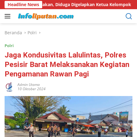
Langsung
ertanyakan, Diduga Digelapkan Ketua Kelompok Tani
Headline News
Har
ke
konten
Beranda
Polri
Polri
Jaga Kondusivitas Lalulintas, Polres
Pesisir Barat Melaksanakan Kegiatan
Pengamanan Rawan Pagi
Admin Utama
10 Oktober 2024