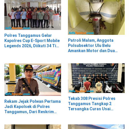
Polres Tanggamus Gelar
Patroli Malam, Anggota
Kapolres Cup E-Sport Mobile
Polsubsektor Ulu Belu
Legends 2026, Diikuti 34 Tim
Amankan Motor dan Dua
dari Berbagai Kalangan
Karung Kopi Diduga Hasil
Curian, Pelaku Kabur
Tekab 308 Presisi Polres
Rekam Jejak Polwan Pertama
Tanggamus Tangkap 2
Jadi Kapolsek di Polres
Tersangka Curas Usai
Tanggamus, Dari Reskrim
Korban Berwisata di Kota
Hingga Humas
Agung Timur