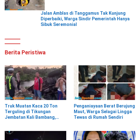
Jalan Amblas di Tanggamus Tak Kunjung
Diperbaiki, Warga Sindir Pemerintah Hanya
Sibuk Seremonial
Berita Peristiwa
Truk Muatan Kaca 20 Ton
Penganiayaan Berat Berujung
Terguling di Tikungan
Maut, Warga Selagai Lingga
Jembatan Kali Bambang,
Tewas di Rumah Sendiri
Pesisir Barat