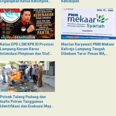
Digelapkan Ketua Kelompok
Kehidupan
Tani
Ketua DPD LSM KPK RI Provinsi
Mantan Karyawati PNM Mekaar
Lampung Kecam Keras
Kalirejo Lampung Tengah
Intimidasi Pimpinan dan Staf
Dibebani Teror Pesan WA,
PNM Mekaar Kalirejo terhadap
Isinya Penuh Intimidasi
Nad
Polsek Talang Padang dan
Inafis Polres Tanggamus
Identifikasi dan Evakuasi Mayat
di Siring Jalan