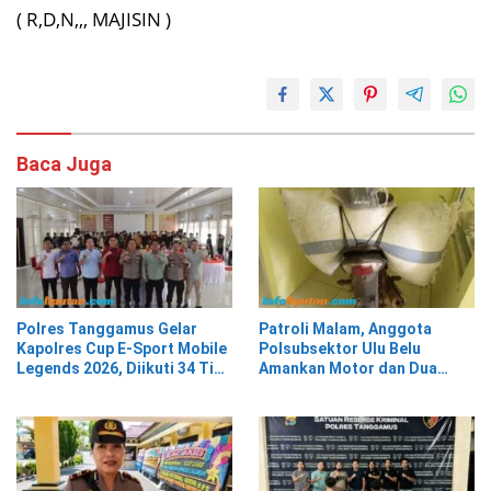
( R,D,N,,, MAJISIN )
Baca Juga
Polres Tanggamus Gelar
Patroli Malam, Anggota
Kapolres Cup E-Sport Mobile
Polsubsektor Ulu Belu
Legends 2026, Diikuti 34 Tim
Amankan Motor dan Dua
dari Berbagai Kalangan
Karung Kopi Diduga Hasil
Curian, Pelaku Kabur