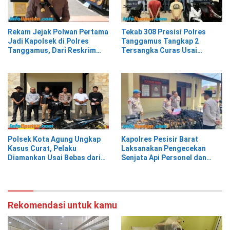
Rekam Jejak Polwan Pertama
Tekab 308 Presisi Polres
Jadi Kapolsek di Polres
Tanggamus Tangkap 2
Tanggamus, Dari Reskrim
Tersangka Curas Usai
Hingga Humas
Korban Berwisata di Kota
Agung Timur
Polsek Kota Agung Ungkap
Kapolres Pesisir Barat
Kasus Curat, Pelaku
Laksanakan Pengecekan
Diamankan Usai Bebas dari
Senjata Api Personel dan
Rutan
Gudang Logistik
Rekomendasi untuk kamu