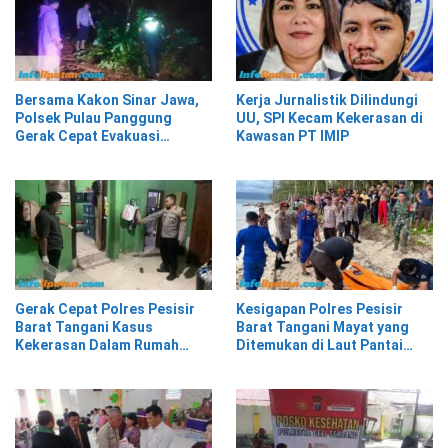
Bersama Kakon Sinar Jawa,
Kerja Jurnalistik Dilindungi
Polsek Pulau Panggung
UU, SPI Kecam Kekerasan di
Gerak Cepat Evakuasi
Kawasan PT IMIP
Material Longsor
Gerak Cepat Polres Pesisir
Kesigapan Polres Pesisir
Barat Tangani Kasus
Barat Tangani Mayat yang
Kekerasan Dalam Rumah
Ditemukan di Laut Pantai
Tangga di Pasar Kota Krui
Lantera Walur