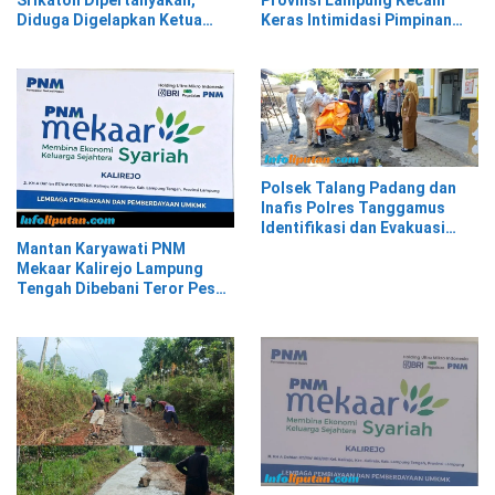
Srikaton Dipertanyakan,
Provinsi Lampung Kecam
Diduga Digelapkan Ketua
Keras Intimidasi Pimpinan
Kelompok Tani
dan Staf PNM Mekaar
Kalirejo terhadap Nad
Polsek Talang Padang dan
Inafis Polres Tanggamus
Identifikasi dan Evakuasi
Mayat di Siring Jalan
Mantan Karyawati PNM
Mekaar Kalirejo Lampung
Tengah Dibebani Teror Pesan
WA, Isinya Penuh Intimidasi