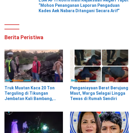
“Mohon Penanganan Laporan Pengaduan
Kades Aek Nabara Ditangani Secara Arif”
Berita Peristiwa
Truk Muatan Kaca 20 Ton
Penganiayaan Berat Berujung
Terguling di Tikungan
Maut, Warga Selagai Lingga
Jembatan Kali Bambang,
Tewas di Rumah Sendiri
Pesisir Barat