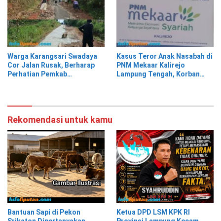
Warga Karangsari Swadaya
Kasus Teror Anak Nasabah di
Cor Jalan Rusak, Berharap
PNM Mekaar Kalirejo
Perhatian Pemkab
Lampung Tengah, Korban
Tanggamus
Siap Laporkan ke Pihak
Berwajib
Rekomendasi untuk kamu
Bantuan Sapi di Pekon
Ketua DPD LSM KPK RI