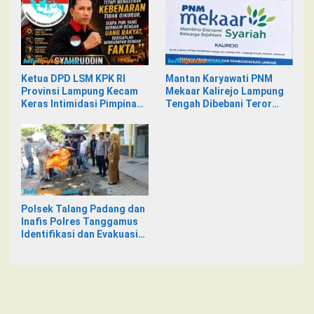
Ketua DPD LSM KPK RI
Mantan Karyawati PNM
Provinsi Lampung Kecam
Mekaar Kalirejo Lampung
Keras Intimidasi Pimpinan
Tengah Dibebani Teror
dan Staf PNM Mekaar
Pesan WA, Isinya Penuh
Kalirejo terhadap Nad
Intimidasi
Polsek Talang Padang dan
Inafis Polres Tanggamus
Identifikasi dan Evakuasi
Mayat di Siring Jalan