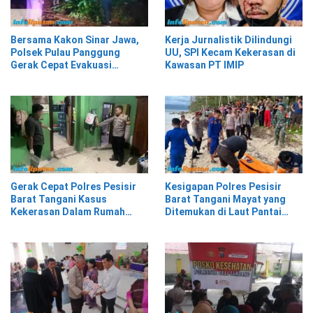
Bersama Kakon Sinar Jawa,
Kerja Jurnalistik Dilindungi
Polsek Pulau Panggung
UU, SPI Kecam Kekerasan di
Gerak Cepat Evakuasi
Kawasan PT IMIP
Material Longsor
Gerak Cepat Polres Pesisir
Kesigapan Polres Pesisir
Barat Tangani Kasus
Barat Tangani Mayat yang
Kekerasan Dalam Rumah
Ditemukan di Laut Pantai
Tangga di Pasar Kota Krui
Lantera Walur