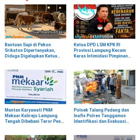
Bantuan Sapi di Pekon
Ketua DPD LSM KPK RI
Srikaton Dipertanyakan,
Provinsi Lampung Kecam
Diduga Digelapkan Ketua
Keras Intimidasi Pimpinan
Kelompok Tani
dan Staf PNM Mekaar
Kalirejo terhadap Nad
Mantan Karyawati PNM
Polsek Talang Padang dan
Mekaar Kalirejo Lampung
Inafis Polres Tanggamus
Tengah Dibebani Teror Pesan
Identifikasi dan Evakuasi
WA, Isinya Penuh Intimidasi
Mayat di Siring Jalan