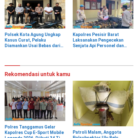
Polsek Kota Agung Ungkap
Kapolres Pesisir Barat
Kasus Curat, Pelaku
Laksanakan Pengecekan
Diamankan Usai Bebas dari
Senjata Api Personel dan
Rutan
Gudang Logistik
Rekomendasi untuk kamu
Polres Tanggamus Gelar
Patroli Malam, Anggota
Kapolres Cup E-Sport Mobile
Polsubsektor Ulu Belu