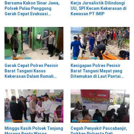
Bersama Kakon Sinar Jawa,
Kerja Jurnalistik Dilindungi
Polsek Pulau Panggung
UU, SPI Kecam Kekerasan di
Gerak Cepat Evakuasi
Kawasan PT IMIP
Material Longsor
Gerak Cepat Polres Pesisir
Kesigapan Polres Pesisir
Barat Tangani Kasus
Barat Tangani Mayat yang
Kekerasan Dalam Rumah
Ditemukan di Laut Pantai
Tangga di Pasar Kota Krui
Lantera Walur
Minggu Kasih Polsek Tanjung
Cegah Penyakit Pascabanjir,
Morawa Bantu Warga
Dokkes Polresta Deli