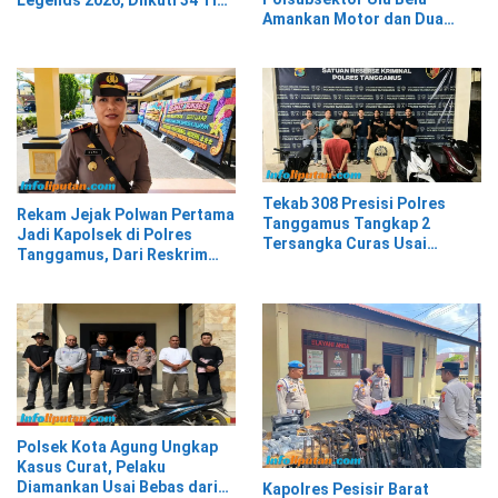
Legends 2026, Diikuti 34 Tim
Amankan Motor dan Dua
dari Berbagai Kalangan
Karung Kopi Diduga Hasil
Curian, Pelaku Kabur
Tekab 308 Presisi Polres
Rekam Jejak Polwan Pertama
Tanggamus Tangkap 2
Jadi Kapolsek di Polres
Tersangka Curas Usai
Tanggamus, Dari Reskrim
Korban Berwisata di Kota
Hingga Humas
Agung Timur
Polsek Kota Agung Ungkap
Kasus Curat, Pelaku
Diamankan Usai Bebas dari
Kapolres Pesisir Barat