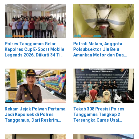
Polres Tanggamus Gelar
Patroli Malam, Anggota
Kapolres Cup E-Sport Mobile
Polsubsektor Ulu Belu
Legends 2026, Diikuti 34 Tim
Amankan Motor dan Dua
dari Berbagai Kalangan
Karung Kopi Diduga Hasil
Curian, Pelaku Kabur
Rekam Jejak Polwan Pertama
Tekab 308 Presisi Polres
Jadi Kapolsek di Polres
Tanggamus Tangkap 2
Tanggamus, Dari Reskrim
Tersangka Curas Usai
Hingga Humas
Korban Berwisata di Kota
Agung Timur