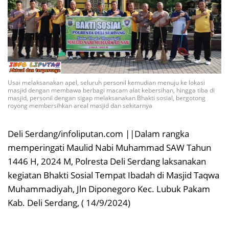
Usai melaksanakan apel, seluruh personil kemudian menuju ke lokasi
masjid dengan membawa berbagi macam alat kebersihan, hingga tiba di
masjid, personil dengan sigap melaksanakan Bhakti sosial, bergotong
royong membersihkan areal masjid dan sekitarnya
Deli Serdang/infoliputan.com ||Dalam rangka
memperingati Maulid Nabi Muhammad SAW Tahun
1446 H, 2024 M, Polresta Deli Serdang laksanakan
kegiatan Bhakti Sosial Tempat Ibadah di Masjid Taqwa
Muhammadiyah, Jln Diponegoro Kec. Lubuk Pakam
Kab. Deli Serdang, ( 14/9/2024)