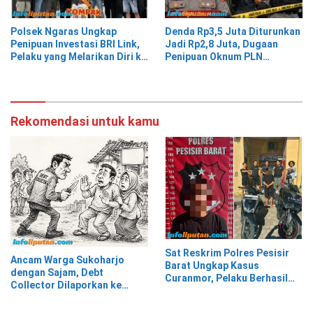
Polsek Ngaras Ungkap
Denda Rp3,5 Juta Diturunkan
Penipuan Investasi BRI Link,
Jadi Rp2,8 Juta, Dugaan
Pelaku yang Melarikan Diri ke
Penipuan Oknum PLN
Jawa Timur Berhasil
Pringsewu Dipolisikan
Ditangkap
Rekomendasi untuk kamu
Sat Reskrim Polres Pesisir
Ancam Warga Sukoharjo
Barat Ungkap Kasus
dengan Sajam, Debt
Curanmor, Pelaku Berhasil
Collector Dilaporkan ke
Diamankan
Polisi