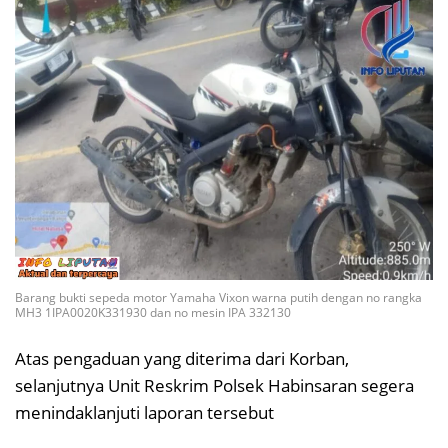
Barang bukti sepeda motor Yamaha Vixon warna putih dengan no rangka
MH3 1IPA0020K331930 dan no mesin IPA 332130
Atas pengaduan yang diterima dari Korban,
selanjutnya Unit Reskrim Polsek Habinsaran segera
menindaklanjuti laporan tersebut