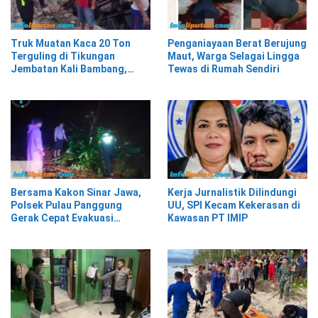
Truk Muatan Kaca 20 Ton
Penganiayaan Berat Berujung
Terguling di Tikungan
Maut, Warga Selagai Lingga
Jembatan Kali Bambang,
Tewas di Rumah Sendiri
Pesisir Barat
Bersama Kakon Sinar Jawa,
Kerja Jurnalistik Dilindungi
Polsek Pulau Panggung
UU, SPI Kecam Kekerasan di
Gerak Cepat Evakuasi
Kawasan PT IMIP
Material Longsor