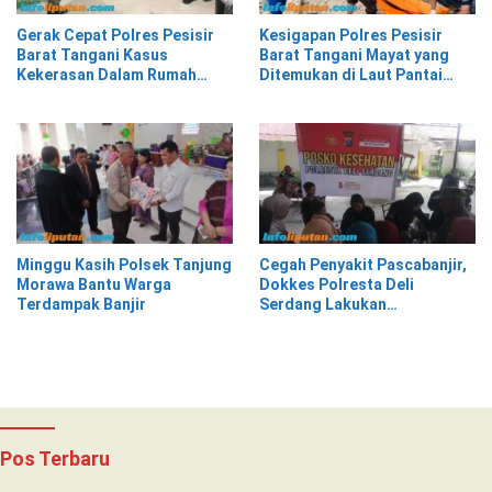
Gerak Cepat Polres Pesisir
Kesigapan Polres Pesisir
Barat Tangani Kasus
Barat Tangani Mayat yang
Kekerasan Dalam Rumah
Ditemukan di Laut Pantai
Tangga di Pasar Kota Krui
Lantera Walur
Minggu Kasih Polsek Tanjung
Cegah Penyakit Pascabanjir,
Morawa Bantu Warga
Dokkes Polresta Deli
Terdampak Banjir
Serdang Lakukan
Pemeriksaan Kesehatan
Pos Terbaru