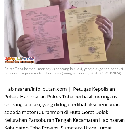
Polres Toba berhasil meringkus seorang laki-laki, yang diduga terlibat aksi
pencurian sepeda motor (Curanmor) yang berinisial JB (31), (13/10/2024)
Habinsaran/infoliputan.com ||Petugas Kepolisian
Polsek Habinsaran Polres Toba berhasil meringkus
seorang laki-laki, yang diduga terlibat aksi pencurian
sepeda motor (Curanmor) di Huta Gorat Dolok
Kelurahan Parsoburan Tengah Kecamatan Habinsaran
Kabupaten Toba Provinsi Sumatera Utara, Jumat