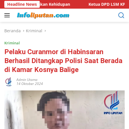
Langsung
ulihkan Kehidupan
Headline News
Ketua DPD LSM KPK RI Provinsi Lampu
ke
konten
Beranda
Kriminal
Kriminal
Pelaku Curanmor di Habinsaran
Berhasil Ditangkap Polisi Saat Berada
di Kamar Kosnya Balige
Admin Utama
14 Oktober 2024