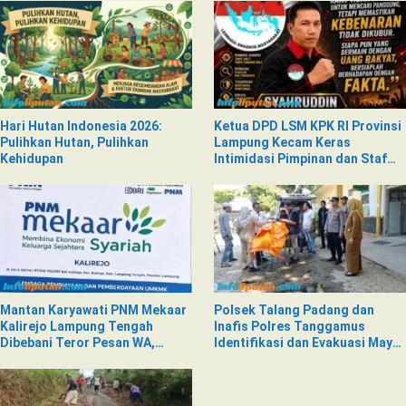
Hari Hutan Indonesia 2026:
Ketua DPD LSM KPK RI Provinsi
Pulihkan Hutan, Pulihkan
Lampung Kecam Keras
Kehidupan
Intimidasi Pimpinan dan Staf
PNM Mekaar Kalirejo terhadap
Nad
Mantan Karyawati PNM Mekaar
Polsek Talang Padang dan
Kalirejo Lampung Tengah
Inafis Polres Tanggamus
Dibebani Teror Pesan WA,
Identifikasi dan Evakuasi Mayat
Isinya Penuh Intimidasi
di Siring Jalan