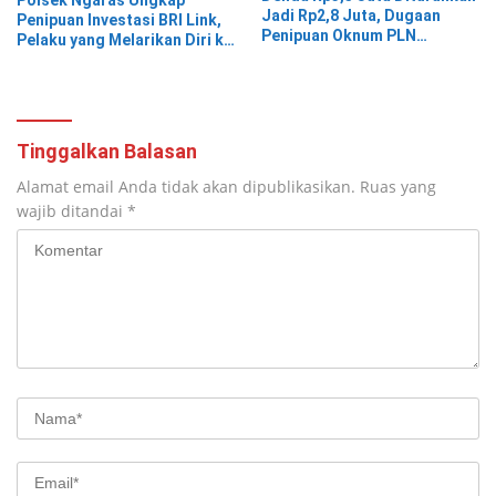
Jadi Rp2,8 Juta, Dugaan
Penipuan Investasi BRI Link,
Penipuan Oknum PLN
Pelaku yang Melarikan Diri ke
Pringsewu Dipolisikan
Jawa Timur Berhasil
Ditangkap
Tinggalkan Balasan
Alamat email Anda tidak akan dipublikasikan.
Ruas yang
wajib ditandai
*