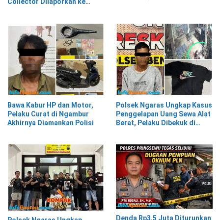
Collector Dilaporkan ke
Diamankan
Polisi
Bawa Kabur HP dan Motor,
Polsek Ngaras Ungkap Kasus
Pelaku Curat di Ngambur
Penggelapan Uang Sewa Alat
Akhirnya Diamankan Polisi
Berat, Pelaku Dibekuk di
Bekasi
Denda Rp3,5 Juta Diturunkan
Polsek Ngaras Ungkap