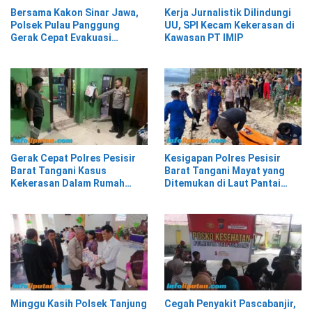
Bersama Kakon Sinar Jawa,
Kerja Jurnalistik Dilindungi
Polsek Pulau Panggung
UU, SPI Kecam Kekerasan di
Gerak Cepat Evakuasi
Kawasan PT IMIP
Material Longsor
Gerak Cepat Polres Pesisir
Kesigapan Polres Pesisir
Barat Tangani Kasus
Barat Tangani Mayat yang
Kekerasan Dalam Rumah
Ditemukan di Laut Pantai
Tangga di Pasar Kota Krui
Lantera Walur
Minggu Kasih Polsek Tanjung
Cegah Penyakit Pascabanjir,