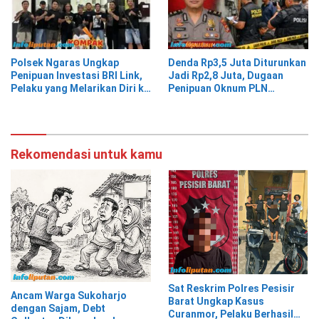
Polsek Ngaras Ungkap
Denda Rp3,5 Juta Diturunkan
Penipuan Investasi BRI Link,
Jadi Rp2,8 Juta, Dugaan
Pelaku yang Melarikan Diri ke
Penipuan Oknum PLN
Jawa Timur Berhasil
Pringsewu Dipolisikan
Ditangkap
Rekomendasi untuk kamu
Sat Reskrim Polres Pesisir
Ancam Warga Sukoharjo
Barat Ungkap Kasus
dengan Sajam, Debt
Curanmor, Pelaku Berhasil