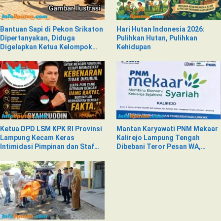
Bantuan Sapi di Pekon Srikaton
Hari Hutan Indonesia 2026:
Dipertanyakan, Diduga
Pulihkan Hutan, Pulihkan
Digelapkan Ketua Kelompok
Kehidupan
Tani
Ketua DPD LSM KPK RI Provinsi
Mantan Karyawati PNM Mekaar
Lampung Kecam Keras
Kalirejo Lampung Tengah
Intimidasi Pimpinan dan Staf
Dibebani Teror Pesan WA,
PNM Mekaar Kalirejo terhadap
Isinya Penuh Intimidasi
Nad