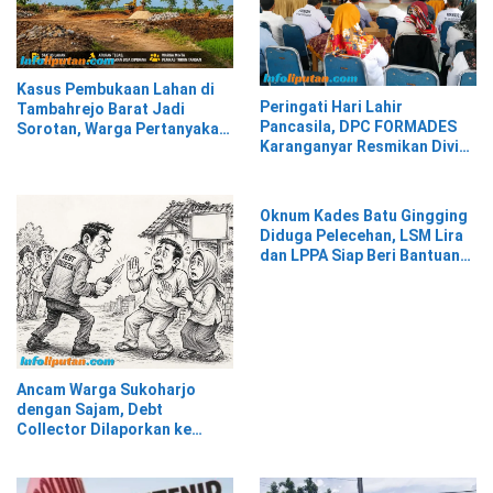
Kasus Pembukaan Lahan di
Peringati Hari Lahir
Tambahrejo Barat Jadi
Pancasila, DPC FORMADES
Sorotan, Warga Pertanyakan
Karanganyar Resmikan Divisi
Legalitas
Hukum dan HAM sebagai
Cikal Bakal Posbakum Desa
Oknum Kades Batu Gingging
Diduga Pelecehan, LSM Lira
dan LPPA Siap Beri Bantuan
Hukum
Ancam Warga Sukoharjo
dengan Sajam, Debt
Collector Dilaporkan ke
Polisi