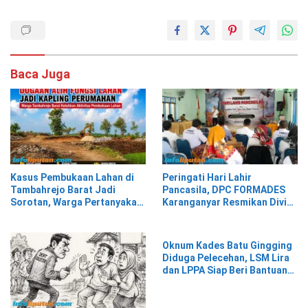
Baca Juga
Kasus Pembukaan Lahan di
Peringati Hari Lahir
Tambahrejo Barat Jadi
Pancasila, DPC FORMADES
Sorotan, Warga Pertanyakan
Karanganyar Resmikan Divisi
Legalitas
Hukum dan HAM sebagai
Cikal Bakal Posbakum Desa
Oknum Kades Batu Gingging
Diduga Pelecehan, LSM Lira
dan LPPA Siap Beri Bantuan
Hukum