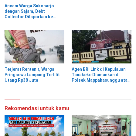
Ancam Warga Sukoharjo
dengan Sajam, Debt
Collector Dilaporkan ke
Polisi
Terjerat Rentenir, Warga
Agen BRI Link di Kepulauan
Pringsewu Lampung Terlilit
Tanakeke Diamankan di
Utang Rp38 Juta
Polsek Mappakasunggu atas
Dugaan Penipuan dan
Penggelapan Dana Nasabah
Rekomendasi untuk kamu