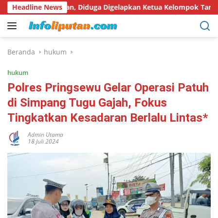
Langsung
anyakan, Diduga Digelapkan Ketua Kelompok Tani
Headline News
Hari H
ke
konten
Beranda
hukum
hukum
Polres Pringsewu Gelar Operasi Patuh
di Simpang Tugu Gajah, Fokus
Tingkatkan Kesadaran Berlalu Lintas*
Admin Utama
18 Juli 2024