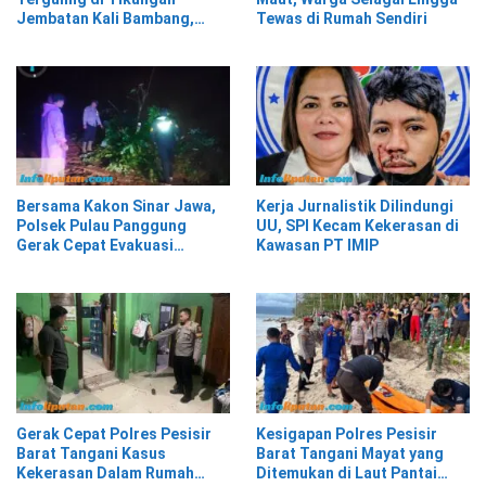
Jembatan Kali Bambang,
Tewas di Rumah Sendiri
Pesisir Barat
Bersama Kakon Sinar Jawa,
Kerja Jurnalistik Dilindungi
Polsek Pulau Panggung
UU, SPI Kecam Kekerasan di
Gerak Cepat Evakuasi
Kawasan PT IMIP
Material Longsor
Gerak Cepat Polres Pesisir
Kesigapan Polres Pesisir
Barat Tangani Kasus
Barat Tangani Mayat yang
Kekerasan Dalam Rumah
Ditemukan di Laut Pantai