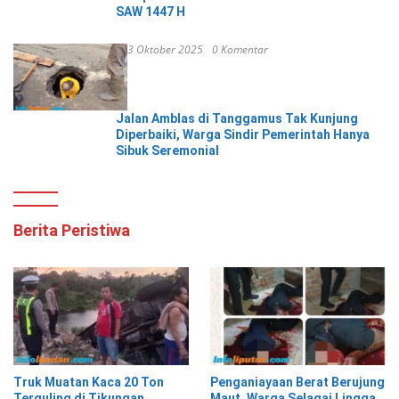
SAW 1447 H
3 Oktober 2025
0 Komentar
Jalan Amblas di Tanggamus Tak Kunjung
Diperbaiki, Warga Sindir Pemerintah Hanya
Sibuk Seremonial
Berita Peristiwa
Truk Muatan Kaca 20 Ton
Penganiayaan Berat Berujung
Terguling di Tikungan
Maut, Warga Selagai Lingga