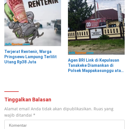
Terjerat Rentenir, Warga
Pringsewu Lampung Terlilit
Agen BRI Link di Kepulauan
Utang Rp38 Juta
Tanakeke Diamankan di
Polsek Mappakasunggu atas
Dugaan Penipuan dan
Penggelapan Dana Nasabah
Tinggalkan Balasan
Alamat email Anda tidak akan dipublikasikan.
Ruas yang
wajib ditandai
*