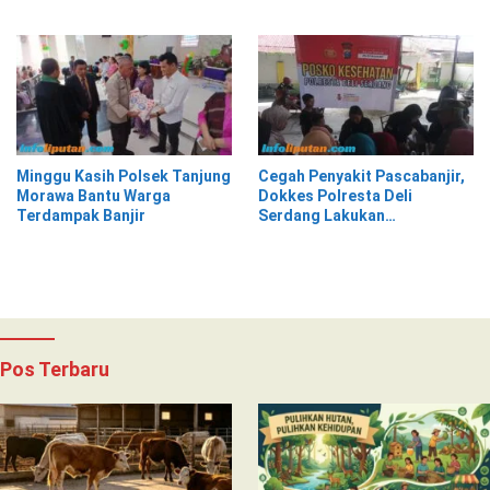
Tangga di Pasar Kota Krui
Lantera Walur
Minggu Kasih Polsek Tanjung
Cegah Penyakit Pascabanjir,
Morawa Bantu Warga
Dokkes Polresta Deli
Terdampak Banjir
Serdang Lakukan
Pemeriksaan Kesehatan
Pos Terbaru