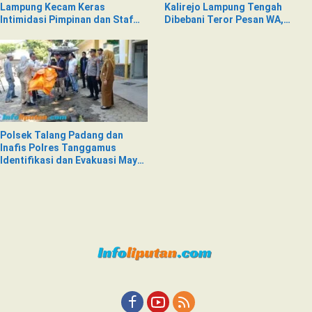
Lampung Kecam Keras
Kalirejo Lampung Tengah
Intimidasi Pimpinan dan Staf
Dibebani Teror Pesan WA,
PNM Mekaar Kalirejo terhadap
Isinya Penuh Intimidasi
Nad
Polsek Talang Padang dan
Inafis Polres Tanggamus
Identifikasi dan Evakuasi Mayat
di Siring Jalan