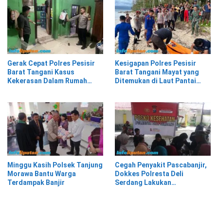
Gerak Cepat Polres Pesisir
Kesigapan Polres Pesisir
Barat Tangani Kasus
Barat Tangani Mayat yang
Kekerasan Dalam Rumah
Ditemukan di Laut Pantai
Tangga di Pasar Kota Krui
Lantera Walur
Minggu Kasih Polsek Tanjung
Cegah Penyakit Pascabanjir,
Morawa Bantu Warga
Dokkes Polresta Deli
Terdampak Banjir
Serdang Lakukan
Pemeriksaan Kesehatan