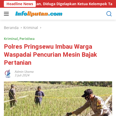
Langsung
tanyakan, Diduga Digelapkan Ketua Kelompok Tani
Headline News
Hari 
ke
konten
Beranda
Kriminal
Kriminal
,
Peristiwa
Polres Pringsewu Imbau Warga
Waspadai Pencurian Mesin Bajak
Pertanian
Admin Utama
3 Juli 2024