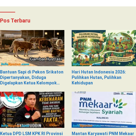
Pos Terbaru
Bantuan Sapi di Pekon Srikaton
Hari Hutan Indonesia 2026:
Dipertanyakan, Diduga
Pulihkan Hutan, Pulihkan
Digelapkan Ketua Kelompok
Kehidupan
Tani
Ketua DPD LSM KPK RI Provinsi
Mantan Karyawati PNM Mekaar