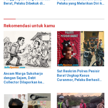
Berat, Pelaku Dibekuk di
Pelaku yang Melarikan Diri ke
Bekasi
Jawa Timur Berhasil
Ditangkap
Rekomendasi untuk kamu
Sat Reskrim Polres Pesisir
Ancam Warga Sukoharjo
Barat Ungkap Kasus
dengan Sajam, Debt
Curanmor, Pelaku Berhasil
Collector Dilaporkan ke
Diamankan
Polisi