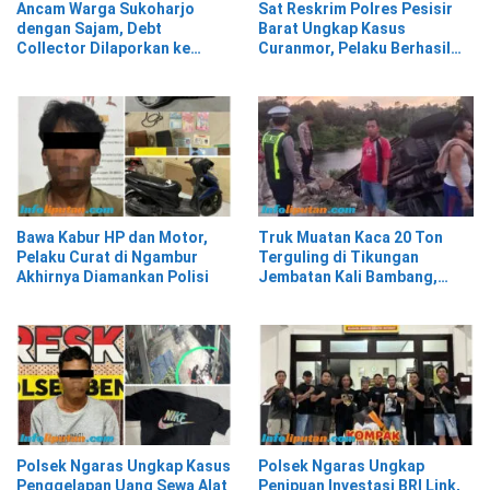
Ancam Warga Sukoharjo
Sat Reskrim Polres Pesisir
dengan Sajam, Debt
Barat Ungkap Kasus
Collector Dilaporkan ke
Curanmor, Pelaku Berhasil
Polisi
Diamankan
Bawa Kabur HP dan Motor,
Truk Muatan Kaca 20 Ton
Pelaku Curat di Ngambur
Terguling di Tikungan
Akhirnya Diamankan Polisi
Jembatan Kali Bambang,
Pesisir Barat
Polsek Ngaras Ungkap Kasus
Polsek Ngaras Ungkap
Penggelapan Uang Sewa Alat
Penipuan Investasi BRI Link,