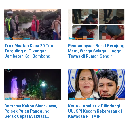
Truk Muatan Kaca 20 Ton
Penganiayaan Berat Berujung
Terguling di Tikungan
Maut, Warga Selagai Lingga
Jembatan Kali Bambang,
Tewas di Rumah Sendiri
Pesisir Barat
Bersama Kakon Sinar Jawa,
Kerja Jurnalistik Dilindungi
Polsek Pulau Panggung
UU, SPI Kecam Kekerasan di
Gerak Cepat Evakuasi
Kawasan PT IMIP
Material Longsor