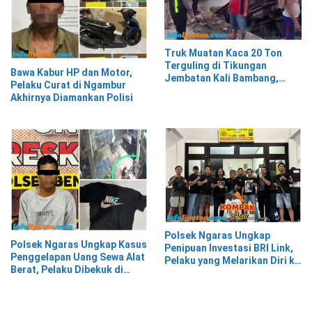
Truk Muatan Kaca 20 Ton
Terguling di Tikungan
Bawa Kabur HP dan Motor,
Jembatan Kali Bambang,
Pelaku Curat di Ngambur
Pesisir Barat
Akhirnya Diamankan Polisi
Polsek Ngaras Ungkap
Polsek Ngaras Ungkap Kasus
Penipuan Investasi BRI Link,
Penggelapan Uang Sewa Alat
Pelaku yang Melarikan Diri ke
Berat, Pelaku Dibekuk di
Jawa Timur Berhasil
Bekasi
Ditangkap