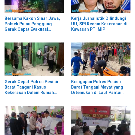
Bersama Kakon Sinar Jawa,
Kerja Jurnalistik Dilindungi
Polsek Pulau Panggung
UU, SPI Kecam Kekerasan di
Gerak Cepat Evakuasi
Kawasan PT IMIP
Material Longsor
Gerak Cepat Polres Pesisir
Kesigapan Polres Pesisir
Barat Tangani Kasus
Barat Tangani Mayat yang
Kekerasan Dalam Rumah
Ditemukan di Laut Pantai
Tangga di Pasar Kota Krui
Lantera Walur