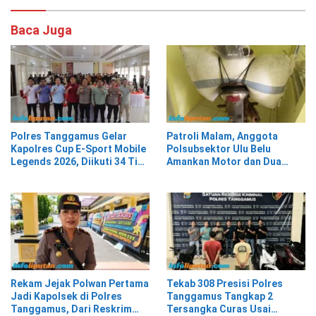
Baca Juga
Polres Tanggamus Gelar
Patroli Malam, Anggota
Kapolres Cup E-Sport Mobile
Polsubsektor Ulu Belu
Legends 2026, Diikuti 34 Tim
Amankan Motor dan Dua
dari Berbagai Kalangan
Karung Kopi Diduga Hasil
Curian, Pelaku Kabur
Rekam Jejak Polwan Pertama
Tekab 308 Presisi Polres
Jadi Kapolsek di Polres
Tanggamus Tangkap 2
Tanggamus, Dari Reskrim
Tersangka Curas Usai