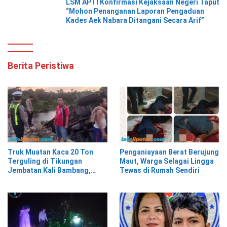
LSM APTI Konfirmasi Kejaksaan Negeri Taput
“Mohon Penanganan Laporan Pengaduan
Kades Aek Nabara Ditangani Secara Arif”
Berita Peristiwa
Truk Muatan Kaca 20 Ton
Penganiayaan Berat Berujung
Terguling di Tikungan
Maut, Warga Selagai Lingga
Jembatan Kali Bambang,
Tewas di Rumah Sendiri
Pesisir Barat