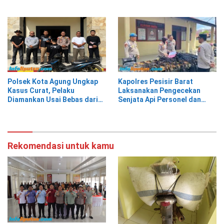
Hingga Humas
Korban Berwisata di Kota
Agung Timur
Polsek Kota Agung Ungkap
Kapolres Pesisir Barat
Kasus Curat, Pelaku
Laksanakan Pengecekan
Diamankan Usai Bebas dari
Senjata Api Personel dan
Rutan
Gudang Logistik
Rekomendasi untuk kamu