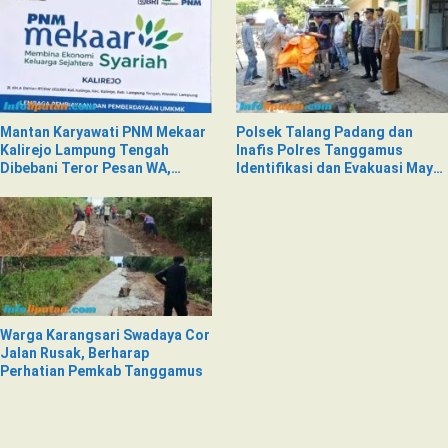
Nad
Mantan Karyawati PNM Mekaar
Polsek Talang Padang dan
Kalirejo Lampung Tengah
Inafis Polres Tanggamus
Dibebani Teror Pesan WA,
Identifikasi dan Evakuasi Mayat
Isinya Penuh Intimidasi
di Siring Jalan
Warga Karangsari Swadaya Cor
Jalan Rusak, Berharap
Perhatian Pemkab Tanggamus