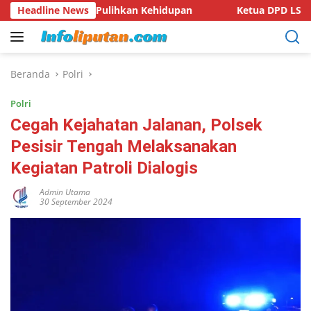
Langsung
tan, Pulihkan Kehidupan
Headline News
Ketua DPD LSM KPK RI Provinsi
ke
konten
Beranda
Polri
Polri
Cegah Kejahatan Jalanan, Polsek
Pesisir Tengah Melaksanakan
Kegiatan Patroli Dialogis
Admin Utama
30 September 2024