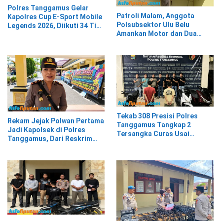
Polres Tanggamus Gelar
Patroli Malam, Anggota
Kapolres Cup E-Sport Mobile
Polsubsektor Ulu Belu
Legends 2026, Diikuti 34 Tim
Amankan Motor dan Dua
dari Berbagai Kalangan
Karung Kopi Diduga Hasil
Curian, Pelaku Kabur
Tekab 308 Presisi Polres
Rekam Jejak Polwan Pertama
Tanggamus Tangkap 2
Jadi Kapolsek di Polres
Tersangka Curas Usai
Tanggamus, Dari Reskrim
Korban Berwisata di Kota
Hingga Humas
Agung Timur