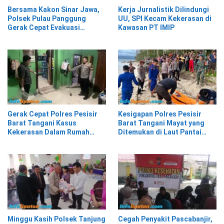
Bersama Kakon Sinar Jawa,
Kerja Jurnalistik Dilindungi
Polsek Pulau Panggung
UU, SPI Kecam Kekerasan di
Gerak Cepat Evakuasi
Kawasan PT IMIP
Material Longsor
Gerak Cepat Polres Pesisir
Kesigapan Polres Pesisir
Barat Tangani Kasus
Barat Tangani Mayat yang
Kekerasan Dalam Rumah
Ditemukan di Laut Pantai
Tangga di Pasar Kota Krui
Lantera Walur
Minggu Kasih Polsek Tanjung
Cegah Penyakit Pascabanjir,