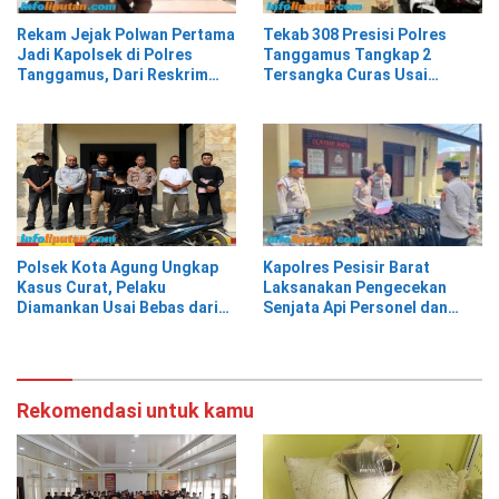
Rekam Jejak Polwan Pertama
Tekab 308 Presisi Polres
Jadi Kapolsek di Polres
Tanggamus Tangkap 2
Tanggamus, Dari Reskrim
Tersangka Curas Usai
Hingga Humas
Korban Berwisata di Kota
Agung Timur
Polsek Kota Agung Ungkap
Kapolres Pesisir Barat
Kasus Curat, Pelaku
Laksanakan Pengecekan
Diamankan Usai Bebas dari
Senjata Api Personel dan
Rutan
Gudang Logistik
Rekomendasi untuk kamu