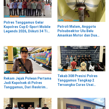
Polres Tanggamus Gelar
Patroli Malam, Anggota
Kapolres Cup E-Sport Mobile
Polsubsektor Ulu Belu
Legends 2026, Diikuti 34 Tim
Amankan Motor dan Dua
dari Berbagai Kalangan
Karung Kopi Diduga Hasil
Curian, Pelaku Kabur
Tekab 308 Presisi Polres
Rekam Jejak Polwan Pertama
Tanggamus Tangkap 2
Jadi Kapolsek di Polres
Tersangka Curas Usai
Tanggamus, Dari Reskrim
Korban Berwisata di Kota
Hingga Humas
Agung Timur