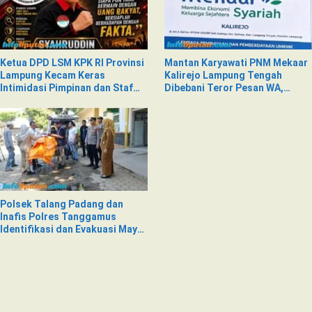
Ketua DPD LSM KPK RI Provinsi
Mantan Karyawati PNM Mekaar
Lampung Kecam Keras
Kalirejo Lampung Tengah
Intimidasi Pimpinan dan Staf
Dibebani Teror Pesan WA,
PNM Mekaar Kalirejo terhadap
Isinya Penuh Intimidasi
Nad
Polsek Talang Padang dan
Inafis Polres Tanggamus
Identifikasi dan Evakuasi Mayat
di Siring Jalan