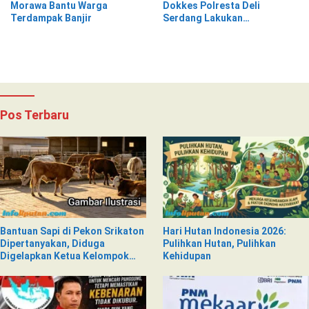
Morawa Bantu Warga
Dokkes Polresta Deli
Terdampak Banjir
Serdang Lakukan
Pemeriksaan Kesehatan
Pos Terbaru
Bantuan Sapi di Pekon Srikaton
Hari Hutan Indonesia 2026:
Dipertanyakan, Diduga
Pulihkan Hutan, Pulihkan
Digelapkan Ketua Kelompok
Kehidupan
Tani