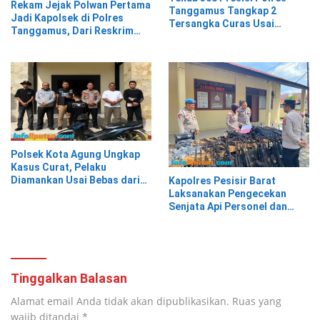
Rekam Jejak Polwan Pertama
Tanggamus Tangkap 2
Jadi Kapolsek di Polres
Tersangka Curas Usai
Tanggamus, Dari Reskrim
Korban Berwisata di Kota
Hingga Humas
Agung Timur
Polsek Kota Agung Ungkap
Kasus Curat, Pelaku
Diamankan Usai Bebas dari
Kapolres Pesisir Barat
Rutan
Laksanakan Pengecekan
Senjata Api Personel dan
Gudang Logistik
Tinggalkan Balasan
Alamat email Anda tidak akan dipublikasikan.
Ruas yang
wajib ditandai
*