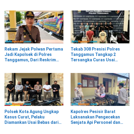
dari Berbagai Kalangan
Karung Kopi Diduga Hasil
Curian, Pelaku Kabur
Rekam Jejak Polwan Pertama
Tekab 308 Presisi Polres
Jadi Kapolsek di Polres
Tanggamus Tangkap 2
Tanggamus, Dari Reskrim
Tersangka Curas Usai
Hingga Humas
Korban Berwisata di Kota
Agung Timur
Polsek Kota Agung Ungkap
Kapolres Pesisir Barat
Kasus Curat, Pelaku
Laksanakan Pengecekan
Diamankan Usai Bebas dari
Senjata Api Personel dan
Rutan
Gudang Logistik