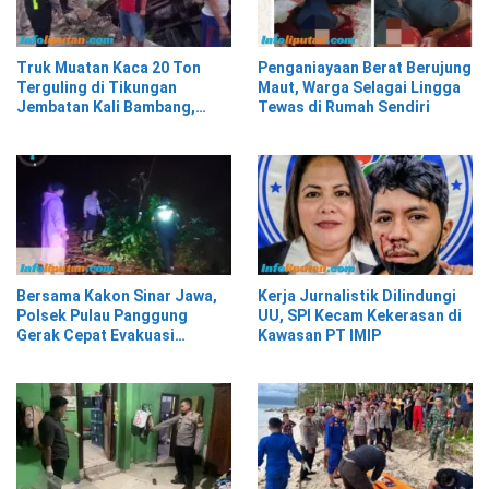
Truk Muatan Kaca 20 Ton
Penganiayaan Berat Berujung
Terguling di Tikungan
Maut, Warga Selagai Lingga
Jembatan Kali Bambang,
Tewas di Rumah Sendiri
Pesisir Barat
Bersama Kakon Sinar Jawa,
Kerja Jurnalistik Dilindungi
Polsek Pulau Panggung
UU, SPI Kecam Kekerasan di
Gerak Cepat Evakuasi
Kawasan PT IMIP
Material Longsor