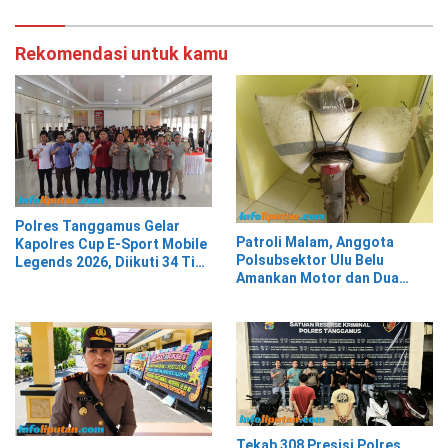
Rekomendasi untuk kamu
Polres Tanggamus Gelar
Patroli Malam, Anggota
Kapolres Cup E-Sport Mobile
Polsubsektor Ulu Belu
Legends 2026, Diikuti 34 Tim
Amankan Motor dan Dua
dari Berbagai Kalangan
Karung Kopi Diduga Hasil
Curian, Pelaku Kabur
Tekab 308 Presisi Polres