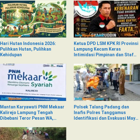
Hari Hutan Indonesia 2026:
Ketua DPD LSM KPK RI Provinsi
Pulihkan Hutan, Pulihkan
Lampung Kecam Keras
Kehidupan
Intimidasi Pimpinan dan Staf
PNM Mekaar Kalirejo terhadap
Nad
Mantan Karyawati PNM Mekaar
Polsek Talang Padang dan
Kalirejo Lampung Tengah
Inafis Polres Tanggamus
Dibebani Teror Pesan WA,
Identifikasi dan Evakuasi Mayat
Isinya Penuh Intimidasi
di Siring Jalan