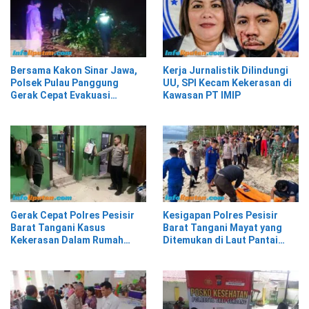
Bersama Kakon Sinar Jawa,
Kerja Jurnalistik Dilindungi
Polsek Pulau Panggung
UU, SPI Kecam Kekerasan di
Gerak Cepat Evakuasi
Kawasan PT IMIP
Material Longsor
Gerak Cepat Polres Pesisir
Kesigapan Polres Pesisir
Barat Tangani Kasus
Barat Tangani Mayat yang
Kekerasan Dalam Rumah
Ditemukan di Laut Pantai
Tangga di Pasar Kota Krui
Lantera Walur