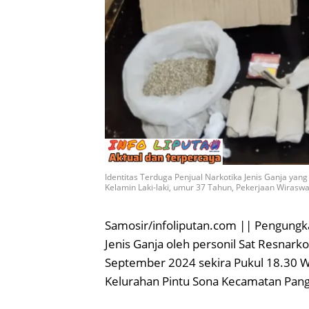
Identitas Terduga Penjual Narkotika Jenis Ganja yan
Kelamin Laki-laki, umur 37 Tahun, Pekerjaan Wiras
Samosir/infoliputan.com || Pengungk
Jenis Ganja oleh personil Sat Resnark
September 2024 sekira Pukul 18.30 WI
Kelurahan Pintu Sona Kecamatan Pan