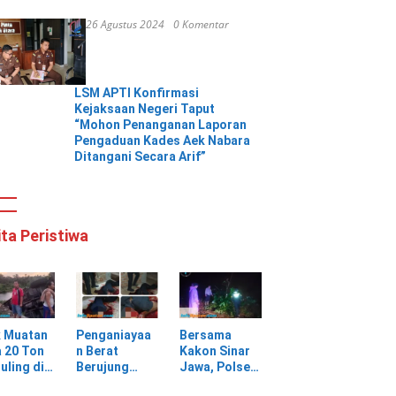
26 Agustus 2024
0 Komentar
LSM APTI Konfirmasi
Kejaksaan Negeri Taput
“Mohon Penanganan Laporan
Pengaduan Kades Aek Nabara
Ditangani Secara Arif”
ita Peristiwa
k Muatan
Penganiayaa
Bersama
 20 Ton
n Berat
Kakon Sinar
uling di
Berujung
Jawa, Polsek
ungan
Maut, Warga
Pulau