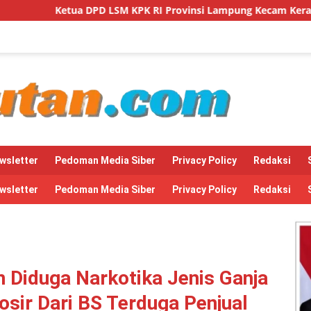
M KPK RI Provinsi Lampung Kecam Keras Intimidasi Pimpinan da
wsletter
Pedoman Media Siber
Privacy Policy
Redaksi
wsletter
Pedoman Media Siber
Privacy Policy
Redaksi
 Diduga Narkotika Jenis Ganja
sir Dari BS Terduga Penjual