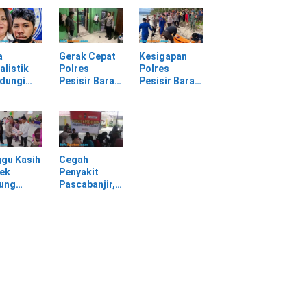
batan
Selagai
Panggung
Lingga Tewas
Gerak Cepat
bang,
di Rumah
Evakuasi
sir Barat
Sendiri
Material
Longsor
a
Gerak Cepat
Kesigapan
alistik
Polres
Polres
ndungi
Pesisir Barat
Pesisir Barat
SPI
Tangani
Tangani
am
Kasus
Mayat yang
rasan di
Kekerasan
Ditemukan di
asan PT
Dalam Rumah
Laut Pantai
Tangga di
Lantera
Pasar Kota
Walur
gu Kasih
Cegah
Krui
ek
Penyakit
jung
Pascabanjir,
awa
Dokkes
tu Warga
Polresta Deli
dampak
Serdang
ir
Lakukan
Pemeriksaan
Kesehatan