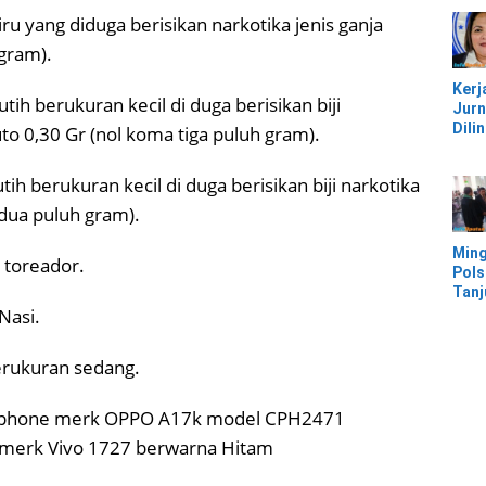
Jem
iru yang diduga berisikan narkotika jenis ganja
Kali
Bam
gram).
Pesi
Kerj
tih berukuran kecil di duga berisikan biji
Jurn
Dili
to 0,30 Gr (nol koma tiga puluh gram).
UU, 
Kec
tih berukuran kecil di duga berisikan biji narkotika
Keke
Kaw
(dua puluh gram).
IMIP
Ming
k toreador.
Pols
Tan
Mor
Nasi.
Ban
Ter
berukuran sedang.
Banj
andphone merk OPPO A17k model CPH2471
merk Vivo 1727 berwarna Hitam