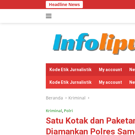
Langsung
Headline News
Ketua DPD LS
ke
konten
tutup
Kode Etik Jurnalistik
My account
Ne
Kode Etik Jurnalistik
My account
Ne
Beranda
Kriminal
Kriminal
,
Polri
Satu Kotak dan Paketan
Diamankan Polres Samo